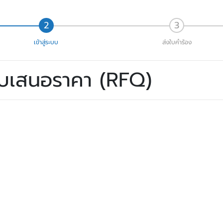
เข้าสู่ระบบ
ส่งใบคำร้อง
ใบเสนอราคา (RFQ)