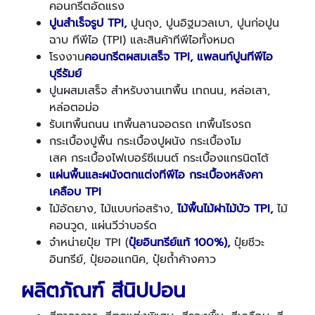
คอนกรีตอัดแรง
ปูนสำเร็จรูป TPI,
ปูนถุง, ปูนอิฐมวลเบา, ปูนก่อปูน
ฉาบ ทีพีไอ (TPI) และสินค้าทีพีไอทั้งหมด
โรงงาน
คอนกรีตผสมเสร็จ TPI,
แพลนท์ปูนทีพีไอ
บุรีรัมย์
ปูนผสมเสร็จ สำหรับงานเทพื้น เทถนน, หล่อเสา,
หล่อตอม่อ
รับเทพื้นถนน เทพื้นลานจอดรถ เทพื้นโรงรถ
กระเบื้องปูพื้น กระเบื้องปูผนัง กระเบื้องโม
เสค กระเบื้องไฟเบอร์ซีเมนต์ กระเบื้องแกรนิตโต้
แผ่นพื้นและผนังตกแต่งทีพีไอ กระเบื้องหลังคา
เคลือบ TPI
ไม้อัดยาง, ไม้แบบก่อสร้าง,
ไม้พื้นไม้ฝาไม้บัว TPI,
ไม้
คอนวูด, แผ่นวีว่าบอร์ด
จำหน่ายปุ๋ย TPI (
ปุ๋ยอินทรีย์แท้ 100%),
ปุ๋ยชีวะ
อินทรีย์, ปุ๋ยออแกนิค, ปุ๋ยถ้ำค้างคาว
ผลิตภัณฑ์ สีนิปปอน