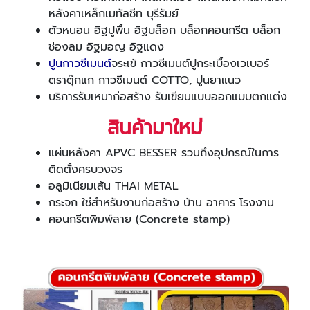
หลังคาเหล็กเมทัลชีท บุรีรัมย์
ตัวหนอน อิฐปูพื้น อิฐบล็อก บล็อกคอนกรีต บล็อก
ช่องลม อิฐมอญ อิฐแดง
ปูนกาวซีเมนต์
จระเข้ กาวซีเมนต์ปูกระเบื้องเวเบอร์
ตราตุ๊กแก กาวซีเมนต์ COTTO, ปูนยาแนว
บริการรับเหมาก่อสร้าง รับเขียนแบบออกแบบตกแต่ง
สินค้ามาใหม่
แผ่นหลังคา APVC BESSER รวมถึงอุปกรณ์ในการ
ติดตั้งครบวงจร
อลูมิเนียมเส้น THAI METAL
กระจก ใช่สำหรับงานก่อสร้าง บ้าน อาคาร โรงงาน
คอนกรีตพิมพ์ลาย (Concrete stamp)