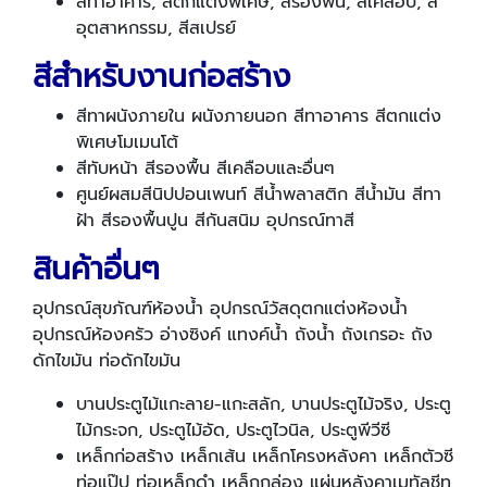
สีทาอาคาร, สีตกแต่งพิเศษ, สีรองพื้น, สีเคลือบ, สี
อุตสาหกรรม, สีสเปรย์
สีสำหรับงานก่อสร้าง
สีทาผนังภายใน ผนังภายนอก สีทาอาคาร สีตกแต่ง
พิเศษโมเมนโต้
สีทับหน้า สีรองพื้น สีเคลือบและอื่นๆ
ศูนย์ผสมสีนิปปอนเพนท์ สีน้ำพลาสติก สีน้ำมัน สีทา
ฝ้า สีรองพื้นปูน สีกันสนิม อุปกรณ์ทาสี
สินค้าอื่นๆ
อุปกรณ์สุขภัณฑ์ห้องน้ำ อุปกรณ์วัสดุตกแต่งห้องน้ำ
อุปกรณ์ห้องครัว อ่างซิงค์ แทงค์น้ำ ถังน้ำ ถังเกรอะ ถัง
ดักไขมัน ท่อดักไขมัน
บานประตูไม้แกะลาย-แกะสลัก, บานประตูไม้จริง, ประตู
ไม้กระจก, ประตูไม้อัด, ประตูไวนิล, ประตูพีวีซี
เหล็กก่อสร้าง เหล็กเส้น เหล็กโครงหลังคา เหล็กตัวซี
ท่อแป๊ป ท่อเหล็กดำ เหล็กกล่อง แผ่นหลังคาเมทัลชีท