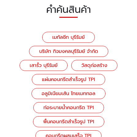
คำค้นสินค้า
เมทัลชีท บุรีรัมย์
บริษัท กิจมงคลบุรีรัมย์ จำกัด
เสารั้ว บุรีรัมย์
วัสดุก่อสร้าง
แผ่นคอนกรีตสำเร็จรูป TPI
อลูมิเนียมเส้น ไทยเมททอล
ท่อระบายน้ำคอนกรีต TPI
พื้นคอนกรีตสำเร็จรูป TPI
คอนกรีตผสมเสร็จ TPI