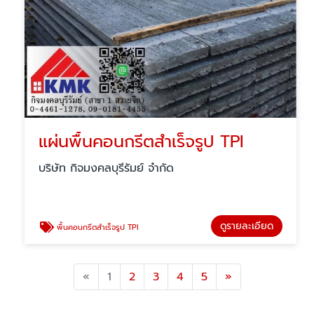
แผ่นพื้นคอนกรีตสำเร็จรูป TPI
บริษัท กิจมงคลบุรีรัมย์ จำกัด
ดูรายละเอียด
พื้นคอนกรีตสำเร็จรูป TPI
Previous
Next
«
1
2
3
4
5
»