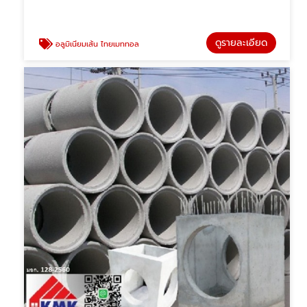
ดูรายละเอียด
อลูมิเนียมเส้น ไทยเมททอล