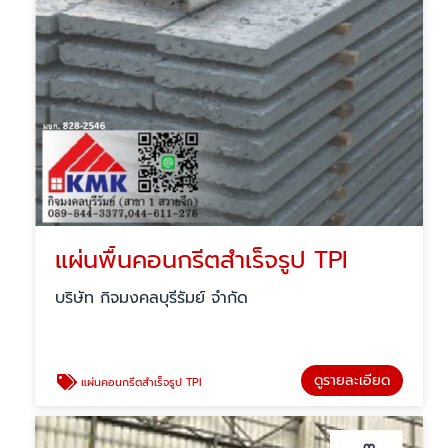
แผ่นพื้นคอนกรีตสำเร็จรูป TPI
บริษัท กิจมงคลบุรีรัมย์ จำกัด
ดูรายละเอียด
แผ่นคอนกรีตสำเร็จรูป TPI