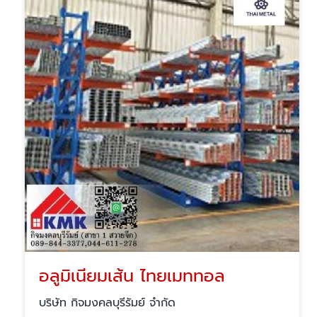
อลูมิเนียมเส้น ไทยเมททอล
บริษัท กิจมงคลบุรีรัมย์ จำกัด